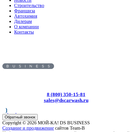
Новости
Строительство
Франшиза
Автохимия
Дилерам
О компании
Контакты
Адрес:
620010
, г.
Екатеринбург
,
ул.
Черняховского, д. 86/7
Пн-Вс: с 8.00 до 17.00
8 (800) 350-15-81
sales@dscarwash.ru
Обратный звонок
Copyright © 2026 МОЙ-КА! DS BUSINESS
Создание и продвижение
сайтов Team-B