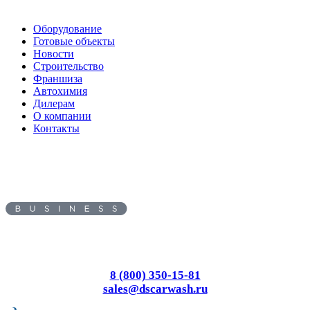
Оборудование
Готовые объекты
Новости
Строительство
Франшиза
Автохимия
Дилерам
О компании
Контакты
Адрес:
620010
, г.
Екатеринбург
,
ул.
Черняховского, д. 86/7
Пн-Вс: с 8.00 до 17.00
8 (800) 350-15-81
sales@dscarwash.ru