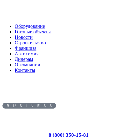
Оборудование
Готовые объекты
Новости
Строительство
Франшиза
Автохимия
Дилерам
О компании
Контакты
Адрес:
620010
, г.
Екатеринбург
,
ул.
Черняховского, д. 86/7
Пн-Вс: с 8.00 до 17.00
8 (800) 350-15-81