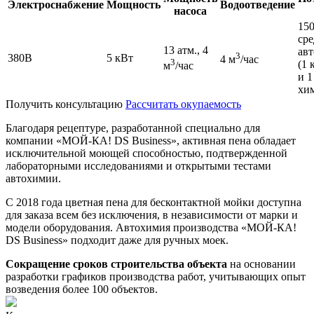
Электроснабжение
Мощность
Водоотведение
насоса
150
сре
13 атм., 4
авт
3
380В
5 кВт
4 м
/час
3
(1 
м
/час
и 1
хи
Получить консультацию
Рассчитать окупаемость
Благодаря рецептуре, разработанной специально для
компании «МОЙ-КА! DS Business», активная пена обладает
исключительной моющей способностью, подтвержденной
лабораторными исследованиями и открытыми тестами
автохимии.
С 2018 года цветная пена для бесконтактной мойки доступна
для заказа всем без исключения, в независимости от марки и
модели оборудования. Автохимия производства «МОЙ-КА!
DS Business» подходит даже для ручных моек.
Сокращение сроков строительства объекта
на основании
разработки графиков производства работ, учитывающих опыт
возведения более 100 объектов.