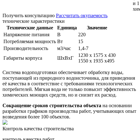
и 1
хи
Получить консультацию
Рассчитать окупаемость
технические характеристики
Технические данные
Единица
Значение
Напряжение питания
В
220
Потребляемая мощность
Вт
15
Производительность
м3/час
1,4-7
1230 х 1575 х 430
Габариты корпуса
ШхВхГ
1550 х 1935 х495
Система водоподготовки обеспечивает обработку воды,
поступающей из природного водоисточника, для приведения
её качества в соответствие с требованиями технологических
потребителей. Мягкая вода не только повысит эффективность
химических моющих средств, но и снизит их расход.
Сокращение сроков строительства объекта
на основании
разработки графиков производства работ, учитывающих опыт
возведения более 100 объектов.
Контроль качества строительства
контроль качества работ