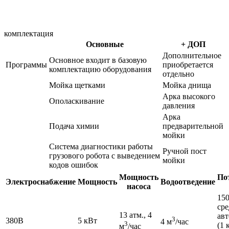
комплектация
Основные
+ ДОП
Дополнительное
Основное входит в базовую
Программы
приобретается
комплектацию оборудования
отдельно
Мойка щетками
Мойка днища
Арка высокого
Ополаскивание
давления
Арка
Подача химии
предварительной
мойки
Система диагностики работы
Ручной пост
грузового робота с выведением
мойки
кодов ошибок
Мощность
По
Электроснабжение
Мощность
Водоотведение
насоса
150
сре
13 атм., 4
авт
3
380В
5 кВт
4 м
/час
3
(1 
м
/час