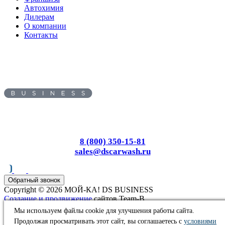
Автохимия
Дилерам
О компании
Контакты
Адрес:
620010
, г.
Екатеринбург
,
ул.
Черняховского, д. 86/7
Пн-Вс: с 8.00 до 17.00
8 (800) 350-15-81
sales@dscarwash.ru
Обратный звонок
Copyright © 2026 МОЙ-КА! DS BUSINESS
Создание и продвижение
сайтов Team-B
Информация, представленная на сайте, не является публичной
Мы используем файлы cookie для улучшения работы сайта.
офертой
Продолжая просматривать этот сайт, вы соглашаетесь с
условиями