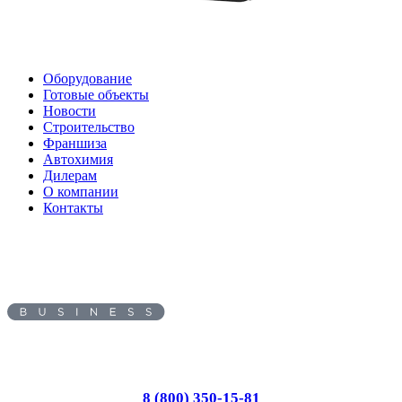
Оборудование
Готовые объекты
Новости
Строительство
Франшиза
Автохимия
Дилерам
О компании
Контакты
Адрес:
620010
, г.
Екатеринбург
,
ул.
Черняховского, д. 86/7
Пн-Вс: с 8.00 до 17.00
8 (800) 350-15-81